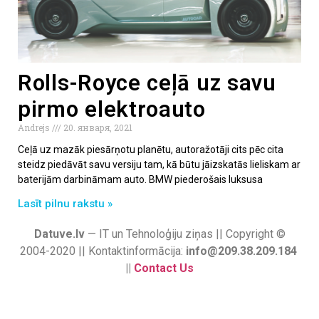
Rolls-Royce ceļā uz savu
pirmo elektroauto
Andrejs
20. января, 2021
Ceļā uz mazāk piesārņotu planētu, autoražotāji cits pēc cita
steidz piedāvāt savu versiju tam, kā būtu jāizskatās lieliskam ar
baterijām darbināmam auto. BMW piederošais luksusa
Lasīt pilnu rakstu »
Datuve.lv
— IT un Tehnoloģiju ziņas || Copyright ©
2004-2020 || Kontaktinformācija:
info@209.38.209.184
||
Contact Us