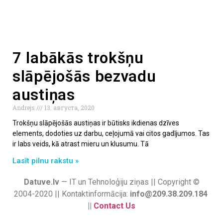
7 labākās trokšņu
slāpējošās bezvadu
austiņas
Andrejs
13. августа, 2020
Trokšņu slāpējošās austiņas ir būtisks ikdienas dzīves
elements, dodoties uz darbu, ceļojumā vai citos gadījumos. Tas
ir labs veids, kā atrast mieru un klusumu. Tā
Lasīt pilnu rakstu »
Datuve.lv
— IT un Tehnoloģiju ziņas || Copyright ©
2004-2020 || Kontaktinformācija:
info@209.38.209.184
||
Contact Us