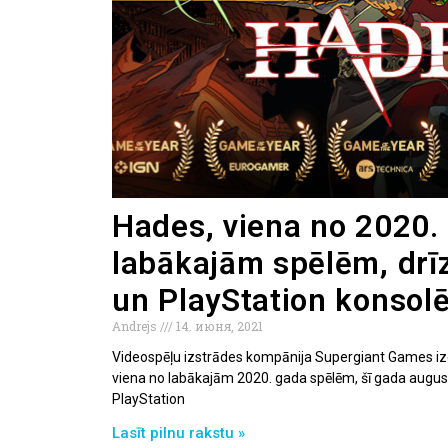
Hades, viena no 2020.
labākajām spēlēm, drī
un PlayStation konsol
Andrejs
14. июня, 2021
Videospēļu izstrādes kompānija Supergiant Games izc
viena no labākajām 2020. gada spēlēm, šī gada augustā
PlayStation
Lasīt pilnu rakstu »