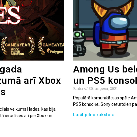
 gada
Among Us bei
zumā arī Xbox
un PS5 konso
Baiba
30. апреля, 2021
ēs
Populārā komunikācijas spēle Am
PS5 konsolēs, Sony ceturtdien paz
ilais veikums Hades, kas bija
Lasīt pilnu rakstu »
 ieradīsies arī pie Xbox un