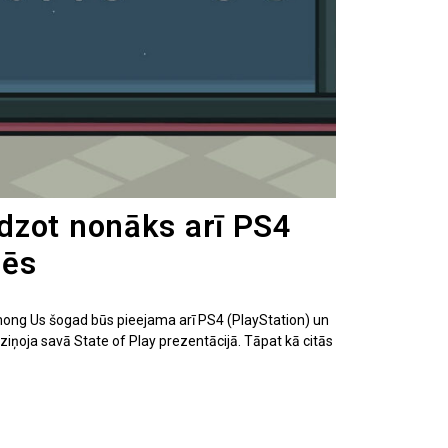
dzot nonāks arī PS4
lēs
ong Us šogad būs pieejama arī PS4 (PlayStation) un
iņoja savā State of Play prezentācijā. Tāpat kā citās