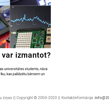
 var izmantot?
as universitātes students, nāca
 rīku, kas palīdzētu bērniem un
u ziņas || Copyright © 2004-2020 || Kontaktinformācija:
info@20