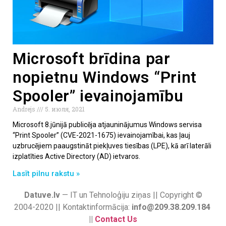
Microsoft brīdina par
nopietnu Windows “Print
Spooler” ievainojamību
Andrejs
5. июля, 2021
Microsoft 8.jūnijā publicēja atjauninājumus Windows servisa
“Print Spooler” (CVE-2021-1675) ievainojamībai, kas ļauj
uzbrucējiem paaugstināt piekļuves tiesības (LPE), kā arī laterāli
izplatīties Active Directory (AD) ietvaros.
Lasīt pilnu rakstu »
Datuve.lv
— IT un Tehnoloģiju ziņas || Copyright ©
2004-2020 || Kontaktinformācija:
info@209.38.209.184
||
Contact Us