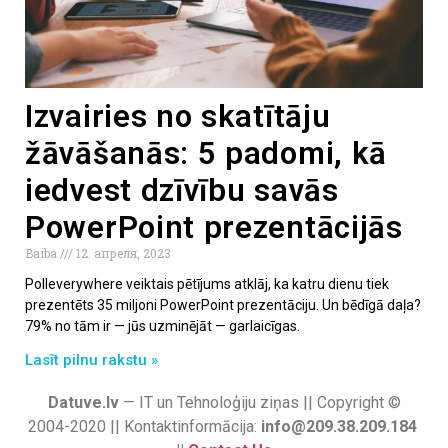
Izvairies no skatītāju
žāvāšanās: 5 padomi, kā
iedvest dzīvību savās
PowerPoint prezentācijās
Baiba
12. апреля, 2023
Polleverywhere veiktais pētījums atklāj, ka katru dienu tiek
prezentēts 35 miljoni PowerPoint prezentāciju. Un bēdīgā daļa?
79% no tām ir — jūs uzminējāt — garlaicīgas.
Lasīt pilnu rakstu »
Datuve.lv
— IT un Tehnoloģiju ziņas || Copyright ©
2004-2020 || Kontaktinformācija:
info@209.38.209.184