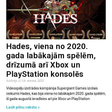
Hades, viena no 2020.
gada labākajām spēlēm,
drīzumā arī Xbox un
PlayStation konsolēs
Andrejs
14. июня, 2021
Videospēļu izstrādes kompānija Supergiant Games izcilais
veikums Hades, kas bija viena no labākajām 2020. gada spēlēm,
šī gada augustā ieradīsies arī pie Xbox un PlayStation
Lasīt pilnu rakstu »