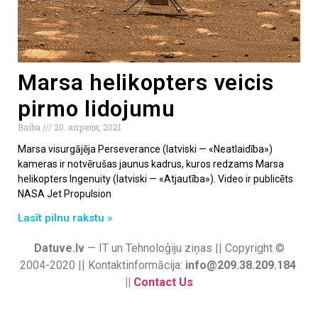
Marsa helikopters veicis
pirmo lidojumu
Baiba
20. апреля, 2021
Marsa visurgājēja Perseverance (latviski — «Neatlaidība»)
kameras ir notvērušas jaunus kadrus, kuros redzams Marsa
helikopters Ingenuity (latviski — «Atjautība»). Video ir publicēts
NASA Jet Propulsion
Lasīt pilnu rakstu »
Datuve.lv
— IT un Tehnoloģiju ziņas || Copyright ©
2004-2020 || Kontaktinformācija:
info@209.38.209.184
||
Contact Us