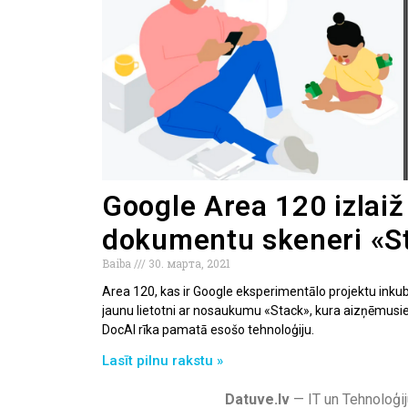
Google Area 120 izlaiž
dokumentu skeneri «S
Baiba
30. марта, 2021
Area 120, kas ir Google eksperimentālo projektu inku
jaunu lietotni ar nosaukumu «Stack», kura aizņēmusi
DocAI rīka pamatā esošo tehnoloģiju.
Lasīt pilnu rakstu »
Datuve.lv
— IT un Tehnoloģij