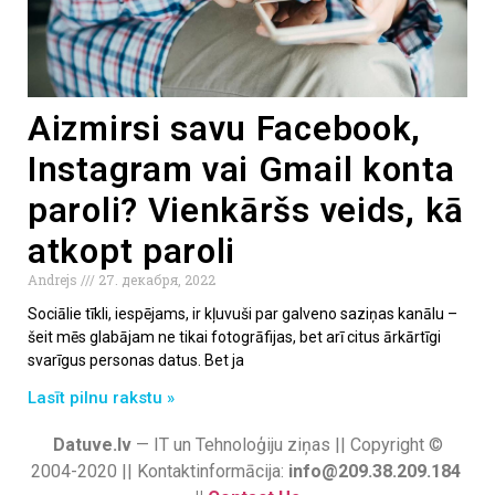
Aizmirsi savu Facebook,
Instagram vai Gmail konta
paroli? Vienkāršs veids, kā
atkopt paroli
Andrejs
27. декабря, 2022
Sociālie tīkli, iespējams, ir kļuvuši par galveno saziņas kanālu –
šeit mēs glabājam ne tikai fotogrāfijas, bet arī citus ārkārtīgi
svarīgus personas datus. Bet ja
Lasīt pilnu rakstu »
Datuve.lv
— IT un Tehnoloģiju ziņas || Copyright ©
2004-2020 || Kontaktinformācija:
info@209.38.209.184