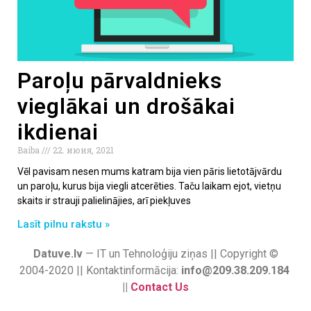
Paroļu pārvaldnieks
vieglākai un drošākai
ikdienai
Baiba
22. июня, 2021
Vēl pavisam nesen mums katram bija vien pāris lietotājvārdu
un paroļu, kurus bija viegli atcerēties. Taču laikam ejot, vietņu
skaits ir strauji palielinājies, arī piekļuves
Lasīt pilnu rakstu »
Datuve.lv
— IT un Tehnoloģiju ziņas || Copyright ©
2004-2020 || Kontaktinformācija:
info@209.38.209.184
||
Contact Us