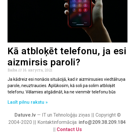
Kā atbloķēt telefonu, ja esi
aizmirsis paroli?
Baiba
16. августа, 2021
Ja kādreiz esi nonācis situācijā, kad ir aizmirsusies viedtālruņa
parole, neuztraucies. Aplūkosim, kā soli pa solim atbloķēt
telefonu. Vēlamies atgādināt, ka ne vienmēr telefonu būs
Lasīt pilnu rakstu »
Datuve.lv
— IT un Tehnoloģiju ziņas || Copyright ©
2004-2020 || Kontaktinformācija:
info@209.38.209.184
||
Contact Us