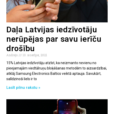
Daļa Latvijas iedzīvotāju
nerūpējas par savu ierīču
drošību
Andrejs
10. ноября, 2021
15% Latvijas iedzīvotāju atzīst, ka neizmanto nevienu no
pieejamajām viedtālruņu bloķēšanas metodēm to aizsardzībai,
atklāj Samsung Electronics Baltics veiktā aptauja. Savukārt,
salīdzinoši liels ir to
Lasīt pilnu rakstu »