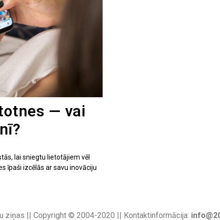
totnes — vai
unī?
s, lai sniegtu lietotājiem vēl
s īpaši izcēlās ar savu inovāciju
u ziņas || Copyright © 2004-2020 || Kontaktinformācija:
info@20