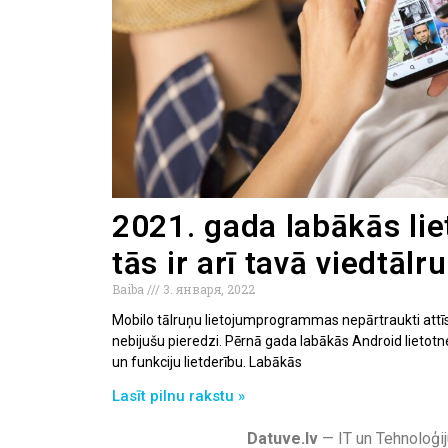
2021. gada labākās lie
tās ir arī tavā viedtālr
Baiba
3. января, 2022
Mobilo tālruņu lietojumprogrammas nepārtraukti attīstā
nebijušu pieredzi. Pērnā gada labākās Android lietotne
un funkciju lietderību. Labākās
Lasīt pilnu rakstu »
Datuve.lv
— IT un Tehnoloģij