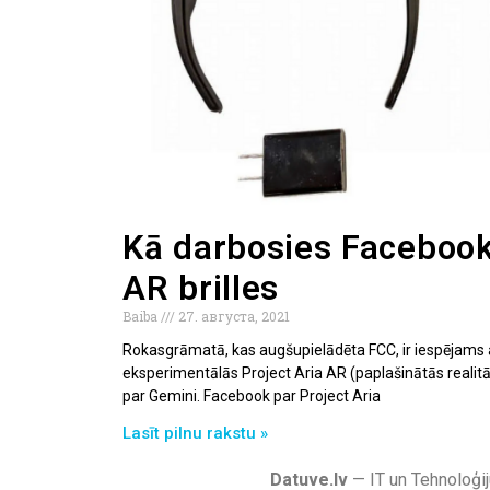
Kā darbosies Facebook
AR brilles
Baiba
27. августа, 2021
Rokasgrāmatā, kas augšupielādēta FCC, ir iespējams
eksperimentālās Project Aria AR (paplašinātās realitāte
par Gemini. Facebook par Project Aria
Lasīt pilnu rakstu »
Datuve.lv
— IT un Tehnoloģij