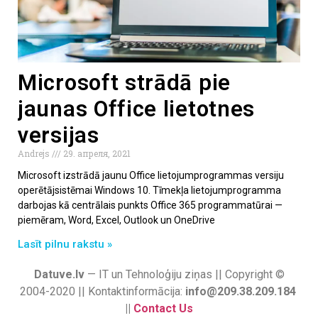
Microsoft strādā pie
jaunas Office lietotnes
versijas
Andrejs
29. апреля, 2021
Microsoft izstrādā jaunu Office lietojumprogrammas versiju
operētājsistēmai Windows 10. Tīmekļa lietojumprogramma
darbojas kā centrālais punkts Office 365 programmatūrai —
piemēram, Word, Excel, Outlook un OneDrive
Lasīt pilnu rakstu »
Datuve.lv
— IT un Tehnoloģiju ziņas || Copyright ©
2004-2020 || Kontaktinformācija:
info@209.38.209.184
||
Contact Us