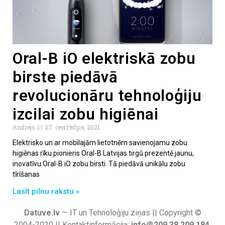
Oral-B iO elektriskā zobu
birste piedāvā
revolucionāru tehnoloģiju
izcilai zobu higiēnai
Andrejs
27. сентября, 2021
Elektrisko un ar mobilajām lietotnēm savienojamu zobu
higiēnas rīku pionieris Oral-B Latvijas tirgū prezentē jaunu,
inovatīvu Oral-B iO zobu birsti. Tā piedāvā unikālu zobu
tīrīšanas
Lasīt pilnu rakstu »
Datuve.lv
— IT un Tehnoloģiju ziņas || Copyright ©
2004-2020 || Kontaktinformācija:
info@209.38.209.184