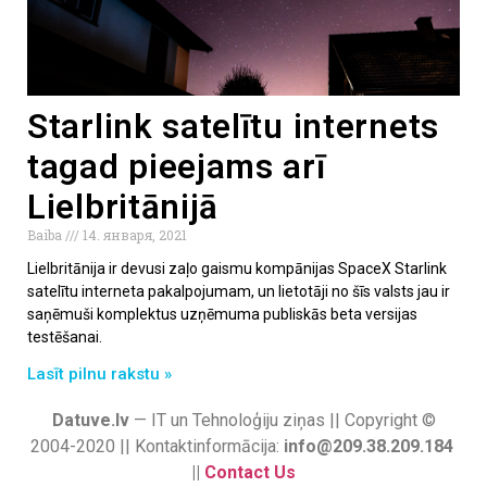
Starlink satelītu internets
tagad pieejams arī
Lielbritānijā
Baiba
14. января, 2021
Lielbritānija ir devusi zaļo gaismu kompānijas SpaceX Starlink
satelītu interneta pakalpojumam, un lietotāji no šīs valsts jau ir
saņēmuši komplektus uzņēmuma publiskās beta versijas
testēšanai.
Lasīt pilnu rakstu »
Datuve.lv
— IT un Tehnoloģiju ziņas || Copyright ©
2004-2020 || Kontaktinformācija:
info@209.38.209.184
||
Contact Us