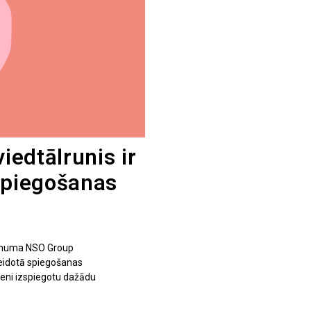
viedtālrunis ir
zspiegošanas
ņēmuma NSO Group
veidotā spiegošanas
peni izspiegotu dažādu