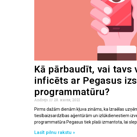
Kā pārbaudīt, vai tavs 
inficēts ar Pegasus i
programmatūru?
Andrejs
28. июля, 2021
Pirms dažām dienām kļuva zināms, ka Izraēlas uz
tiesībaizsardzības aģentūrām un izlūkdienestiem iz
programmatūra Pegasus tiek plaši izmantota, lai sle
Lasīt pilnu rakstu »