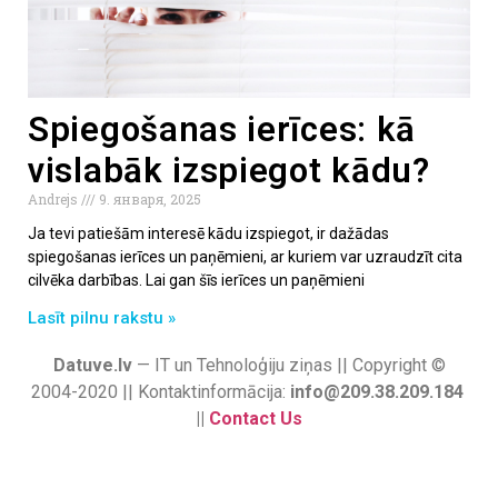
Spiegošanas ierīces: kā
vislabāk izspiegot kādu?
Andrejs
9. января, 2025
Ja tevi patiešām interesē kādu izspiegot, ir dažādas
spiegošanas ierīces un paņēmieni, ar kuriem var uzraudzīt cita
cilvēka darbības. Lai gan šīs ierīces un paņēmieni
Lasīt pilnu rakstu »
Datuve.lv
— IT un Tehnoloģiju ziņas || Copyright ©
2004-2020 || Kontaktinformācija:
info@209.38.209.184
||
Contact Us