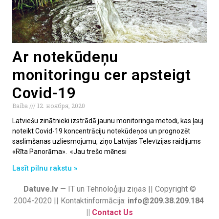
Ar notekūdeņu
monitoringu cer apsteigt
Covid-19
Baiba
12. ноября, 2020
Latviešu zinātnieki izstrādā jaunu monitoringa metodi, kas ļauj
noteikt Covid-19 koncentrāciju notekūdeņos un prognozēt
saslimšanas uzliesmojumu, ziņo Latvijas Televīzijas raidījums
«Rīta Panorāma». «Jau trešo mēnesi
Lasīt pilnu rakstu »
Datuve.lv
— IT un Tehnoloģiju ziņas || Copyright ©
2004-2020 || Kontaktinformācija:
info@209.38.209.184
||
Contact Us