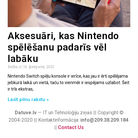
Aksesuāri, kas Nintendo
spēlēšanu padarīs vēl
labāku
Baiba
16. февраля, 2021
Nintendo Switch spēļu konsole ir ierīce, kas jau ir ērti spēlējama
jebkurā laikā un vietā, taču to vienmēr ir iespējams uzlabot. Šeit
ir trīs ekstras,
Lasīt pilnu rakstu »
Datuve.lv
— IT un Tehnoloģiju ziņas || Copyright ©
2004-2020 || Kontaktinformācija:
info@209.38.209.184
||
Contact Us