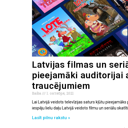
Latvijas filmas un seriā
pieejamāki auditorijai 
traucējumiem
Baiba
1. октября, 2021
Lai Latvijā veidots televīzijas saturs kļūtu pieejamāks 
iespēju lielu daļu Latvijā veidoto filmu un seriālu skatī
Lasīt pilnu rakstu »