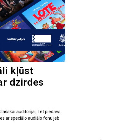
li kļūst
ar dzirdes
plašākai auditorijai, Tet piedāvā
ties ar speciālo audiālo fonu jeb