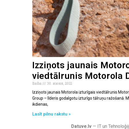
Izziņots jaunais Motoro
viedtālrunis Motorola 
Baiba
30. июня, 2021
Izziņots jaunais Motorola izturīgais viedtālrunis Motoro
Group – līderis godalgotu izturīgo tālruņu ražošanā. M
ikdienas,
Lasīt pilnu rakstu »
Datuve.lv
— IT un Tehnoloģij