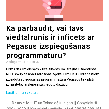
Kā pārbaudīt, vai tavs
viedtālrunis ir inficēts ar
Pegasus izspiegošanas
programmatūru?
Andrejs
28. июля, 2021
Pirms dažām dienām kļuva zināms, ka Izraēlas uzņēmuma
NSO Group tiesībaizsardzības aģentūrām un izlūkdienestiem
izveidotā spiegošanas programmatūra Pegasus tiek plaši
izmantota, lai slepeni izspiegotu dažādu
Lasīt pilnu rakstu »
Datuve.lv
— IT un Tehnoloģiju ziņas || Copyright ©
2004-2020 || Kontaktinformācija:
info@209.38.209.184