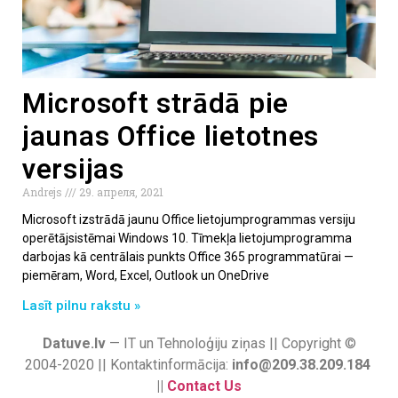
Microsoft strādā pie
jaunas Office lietotnes
versijas
Andrejs
29. апреля, 2021
Microsoft izstrādā jaunu Office lietojumprogrammas versiju
operētājsistēmai Windows 10. Tīmekļa lietojumprogramma
darbojas kā centrālais punkts Office 365 programmatūrai —
piemēram, Word, Excel, Outlook un OneDrive
Lasīt pilnu rakstu »
Datuve.lv
— IT un Tehnoloģiju ziņas || Copyright ©
2004-2020 || Kontaktinformācija:
info@209.38.209.184
||
Contact Us