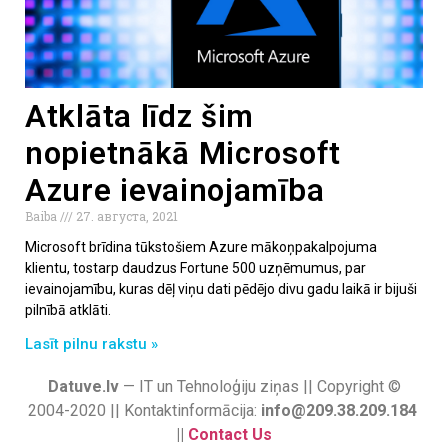
Atklāta līdz šim
nopietnākā Microsoft
Azure ievainojamība
Baiba
27. августа, 2021
Microsoft brīdina tūkstošiem Azure mākoņpakalpojuma
klientu, tostarp daudzus Fortune 500 uzņēmumus, par
ievainojamību, kuras dēļ viņu dati pēdējo divu gadu laikā ir bijuši
pilnībā atklāti.
Lasīt pilnu rakstu »
Datuve.lv
— IT un Tehnoloģiju ziņas || Copyright ©
2004-2020 || Kontaktinformācija:
info@209.38.209.184
||
Contact Us