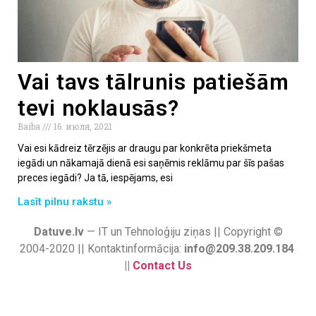
Vai tavs tālrunis patiešām
tevi noklausās?
Baiba
16. июля, 2021
Vai esi kādreiz tērzējis ar draugu par konkrēta priekšmeta
iegādi un nākamajā dienā esi saņēmis reklāmu par šīs pašas
preces iegādi? Ja tā, iespējams, esi
Lasīt pilnu rakstu »
Datuve.lv
— IT un Tehnoloģiju ziņas || Copyright ©
2004-2020 || Kontaktinformācija:
info@209.38.209.184
||
Contact Us