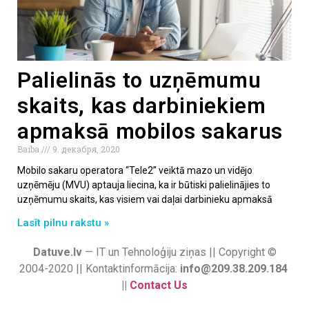
Palielinās to uzņēmumu
skaits, kas darbiniekiem
apmaksā mobilos sakarus
Baiba
9. декабря, 2020
Mobilo sakaru operatora “Tele2” veiktā mazo un vidējo
uzņēmēju (MVU) aptauja liecina, ka ir būtiski palielinājies to
uzņēmumu skaits, kas visiem vai daļai darbinieku apmaksā
Lasīt pilnu rakstu »
Datuve.lv
— IT un Tehnoloģiju ziņas || Copyright ©
2004-2020 || Kontaktinformācija:
info@209.38.209.184
||
Contact Us