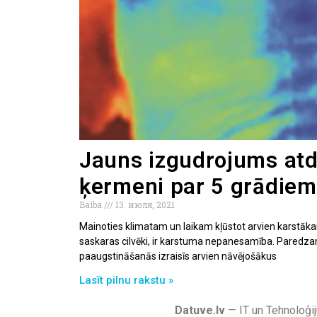
Jauns izgudrojums atd
ķermeni par 5 grādiem
Baiba
13. июля, 2021
Mainoties klimatam un laikam kļūstot arvien karstāk
saskaras cilvēki, ir karstuma nepanesamība. Paredz
paaugstināšanās izraisīs arvien nāvējošākus
Lasīt pilnu rakstu »
Datuve.lv
— IT un Tehnoloģij