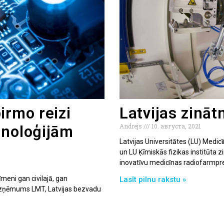
irmo reizi
Latvijas zinātn
Andrejs
10. августа, 2021
hnoloģijām
Latvijas Universitātes (LU) Medic
un LU Ķīmiskās fizikas institūta z
inovatīvu medicīnas radiofarmp
meni gan civilajā, gan
Lasīt pilnu rakstu »
 uzņēmums LMT, Latvijas bezvadu