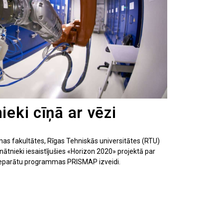
ieki cīņā ar vēzi
īnas fakultātes, Rīgas Tehniskās universitātes (RTU)
inātnieki iesaistījušies «Horizon 2020» projektā par
reparātu programmas PRISMAP izveidi.