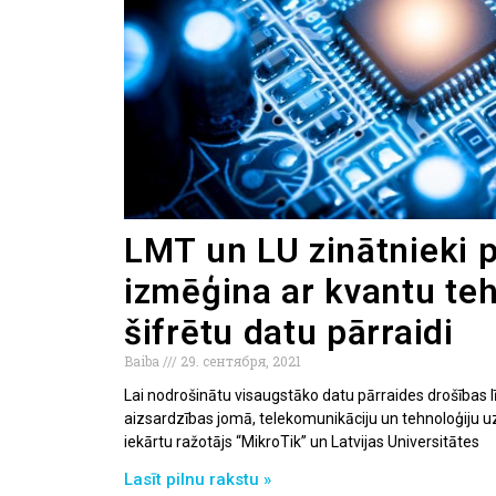
LMT un LU zinātnieki p
izmēģina ar kvantu te
šifrētu datu pārraidi
Baiba
29. сентября, 2021
Lai nodrošinātu visaugstāko datu pārraides drošības lī
aizsardzības jomā, telekomunikāciju un tehnoloģiju
iekārtu ražotājs “MikroTik” un Latvijas Universitātes
Lasīt pilnu rakstu »