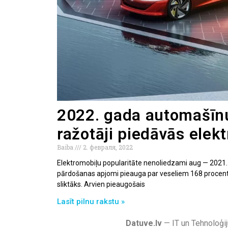
2022. gada automašīnu
ražotāji piedāvās elek
Baiba
2. февраля, 2022
Elektromobiļu popularitāte nenoliedzami aug — 2021.
pārdošanas apjomi pieauga par veseliem 168 procenti
sliktāks. Arvien pieaugošais
Lasīt pilnu rakstu »
Datuve.lv
— IT un Tehnoloģij