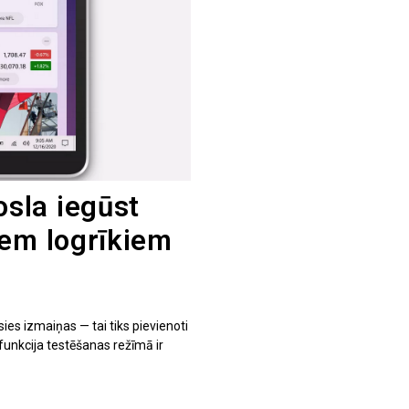
sla iegūst
iem logrīkiem
s izmaiņas — tai tiks pievienoti
 funkcija testēšanas režīmā ir