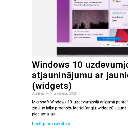
Windows 10 uzdevumjo
atjauninājumu ar jaun
(widgets)
Andrejs
7. января, 2021
Microsoft Windows 10 uzdevumjoslā drīzumā parādīsie
ziņu un laika prognožu logrīki (angļu: widgets). Jaunā
pieejama jau
Lasīt pilnu rakstu »