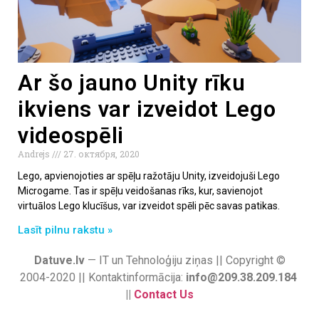
Ar šo jauno Unity rīku
ikviens var izveidot Lego
videospēli
Andrejs
27. октября, 2020
Lego, apvienojoties ar spēļu ražotāju Unity, izveidojuši Lego
Microgame. Tas ir spēļu veidošanas rīks, kur, savienojot
virtuālos Lego klucīšus, var izveidot spēli pēc savas patikas.
Lasīt pilnu rakstu »
Datuve.lv
— IT un Tehnoloģiju ziņas || Copyright ©
2004-2020 || Kontaktinformācija:
info@209.38.209.184
||
Contact Us