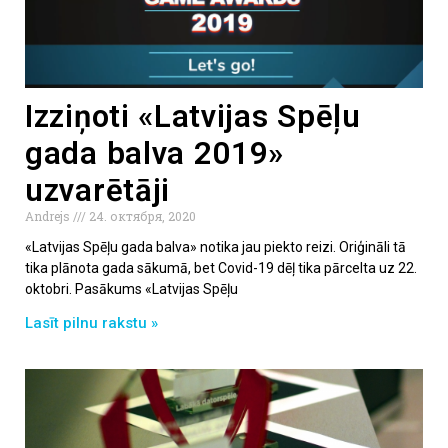
Izziņoti «Latvijas Spēļu
gada balva 2019»
uzvarētāji
Andrejs
24. октября, 2020
«Latvijas Spēļu gada balva» notika jau piekto reizi. Oriģināli tā
tika plānota gada sākumā, bet Covid-19 dēļ tika pārcelta uz 22.
oktobri. Pasākums «Latvijas Spēļu
Lasīt pilnu rakstu »