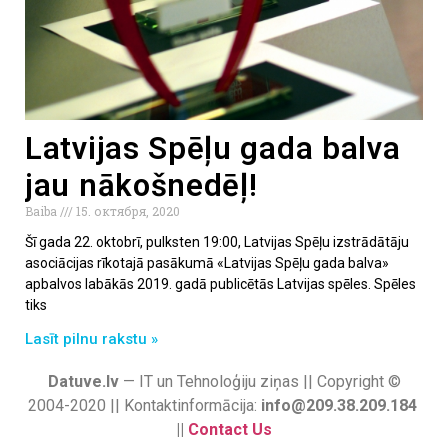
Latvijas Spēļu gada balva
jau nākošnedēļ!
Baiba
15. октября, 2020
Šī gada 22. oktobrī, pulksten 19:00, Latvijas Spēļu izstrādātāju
asociācijas rīkotajā pasākumā «Latvijas Spēļu gada balva»
apbalvos labākās 2019. gadā publicētās Latvijas spēles. Spēles
tiks
Lasīt pilnu rakstu »
Datuve.lv
— IT un Tehnoloģiju ziņas || Copyright ©
2004-2020 || Kontaktinformācija:
info@209.38.209.184
||
Contact Us