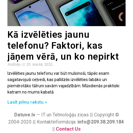
Kā izvēlēties jaunu
telefonu? Faktori, kas
jāņem vērā, un ko nepirkt
Andrejs
25. июля, 2022
Izvēlēties jaunu telefonu var būt mulsinoši, tāpēc esam
sagatavojuši ceļvedi, kas palīdzēs izvēlēties labāko un
piemērotāko tālruni savām vajadzībām. Mūsdienās praktiski
katram no mums kabatā
Lasīt pilnu rakstu »
Datuve.lv
— IT un Tehnoloģiju ziņas || Copyright ©
2004-2020 || Kontaktinformācija:
info@209.38.209.184
||
Contact Us