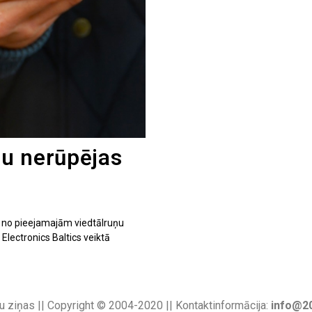
āju nerūpējas
u
u no pieejamajām viedtālruņu
lectronics Baltics veiktā
u ziņas || Copyright © 2004-2020 || Kontaktinformācija:
info@20