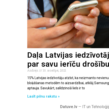
Daļa Latvijas iedzīvot
par savu ierīču drošīb
Andrejs
10. ноября, 2021
15% Latvijas iedzīvotāju atzīst, ka neizmanto nevien
bloķēšanas metodēm to aizsardzībai, atklāj Samsung E
aptauja. Savukārt, salīdzinoši liels ir to
Lasīt pilnu rakstu »
Datuve.lv
— IT un Tehnoloģij