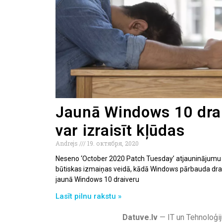
Jaunā Windows 10 dra
var izraisīt kļūdas
Andrejs
19. октября, 2020
Neseno ‘October 2020 Patch Tuesday’ atjauninājumu ie
būtiskas izmaiņas veidā, kādā Windows pārbauda draiv
jaunā Windows 10 draiveru
Lasīt pilnu rakstu »
Datuve.lv
— IT un Tehnoloģij