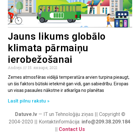
Jauns likums globālo
klimata pārmaiņu
ierobežošanai
Andrejs
15. января, 2021
Zemes atmosfēras vidējā temperatūra arvien turpina pieaugt,
un šis faktors būtiski ietekmē gan vidi, gan sabiedrību. Eiropas
un visas pasaules nākotne ir atkarīga no planētas
Lasīt pilnu rakstu »
Datuve.lv
— IT un Tehnoloģiju ziņas || Copyright ©
2004-2020 || Kontaktinformācija:
info@209.38.209.184
||
Contact Us