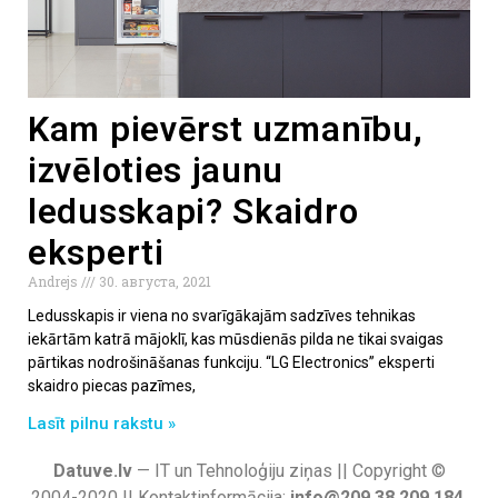
Kam pievērst uzmanību,
izvēloties jaunu
ledusskapi? Skaidro
eksperti
Andrejs
30. августа, 2021
Ledusskapis ir viena no svarīgākajām sadzīves tehnikas
iekārtām katrā mājoklī, kas mūsdienās pilda ne tikai svaigas
pārtikas nodrošināšanas funkciju. “LG Electronics” eksperti
skaidro piecas pazīmes,
Lasīt pilnu rakstu »
Datuve.lv
— IT un Tehnoloģiju ziņas || Copyright ©
2004-2020 || Kontaktinformācija:
info@209.38.209.184