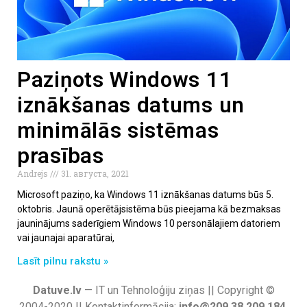
Paziņots Windows 11
iznākšanas datums un
minimālās sistēmas
prasības
Andrejs
31. августа, 2021
Microsoft paziņo, ka Windows 11 iznākšanas datums būs 5.
oktobris. Jaunā operētājsistēma būs pieejama kā bezmaksas
jauninājums saderīgiem Windows 10 personālajiem datoriem
vai jaunajai aparatūrai,
Lasīt pilnu rakstu »
Datuve.lv
— IT un Tehnoloģiju ziņas || Copyright ©
2004-2020 || Kontaktinformācija:
info@209.38.209.184