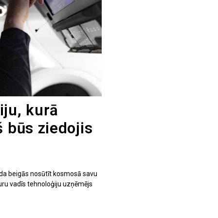
ju, kurā
š būs ziedojis
da beigās nosūtīt kosmosā savu
 kuru vadīs tehnoloģiju uzņēmējs