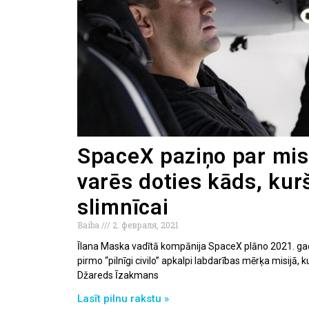
SpaceX paziņo par misi
varēs doties kāds, kur
slimnīcai
Baiba
2. февраля, 2021
Īlana Maska vadītā kompānija SpaceX plāno 2021. ga
pirmo “pilnīgi civilo” apkalpi labdarības mērķa misijā,
Džareds Īzakmans
Lasīt pilnu rakstu »