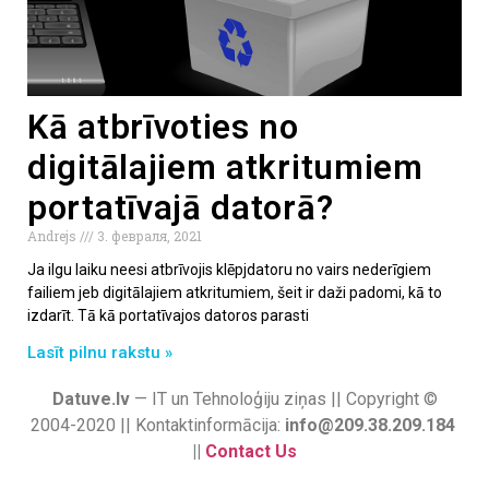
Kā atbrīvoties no
digitālajiem atkritumiem
portatīvajā datorā?
Andrejs
3. февраля, 2021
Ja ilgu laiku neesi atbrīvojis klēpjdatoru no vairs nederīgiem
failiem jeb digitālajiem atkritumiem, šeit ir daži padomi, kā to
izdarīt. Tā kā portatīvajos datoros parasti
Lasīt pilnu rakstu »
Datuve.lv
— IT un Tehnoloģiju ziņas || Copyright ©
2004-2020 || Kontaktinformācija:
info@209.38.209.184
||
Contact Us