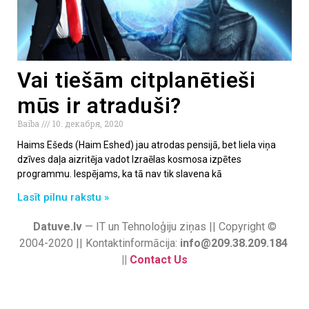
Vai tiešām citplanētieši
mūs ir atraduši?
Baiba
10. декабря, 2020
Haims Ešeds (Haim Eshed) jau atrodas pensijā, bet liela viņa
dzīves daļa aizritēja vadot Izraēlas kosmosa izpētes
programmu. Iespējams, ka tā nav tik slavena kā
Lasīt pilnu rakstu »
Datuve.lv
— IT un Tehnoloģiju ziņas || Copyright ©
2004-2020 || Kontaktinformācija:
info@209.38.209.184
||
Contact Us