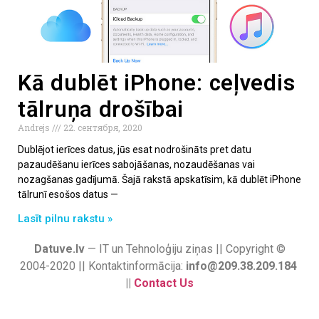
Kā dublēt iPhone: ceļvedis
tālruņa drošībai
Andrejs
22. сентября, 2020
Dublējot ierīces datus, jūs esat nodrošināts pret datu
pazaudēšanu ierīces sabojāšanas, nozaudēšanas vai
nozagšanas gadījumā. Šajā rakstā apskatīsim, kā dublēt iPhone
tālrunī esošos datus —
Lasīt pilnu rakstu »
Datuve.lv
— IT un Tehnoloģiju ziņas || Copyright ©
2004-2020 || Kontaktinformācija:
info@209.38.209.184
||
Contact Us