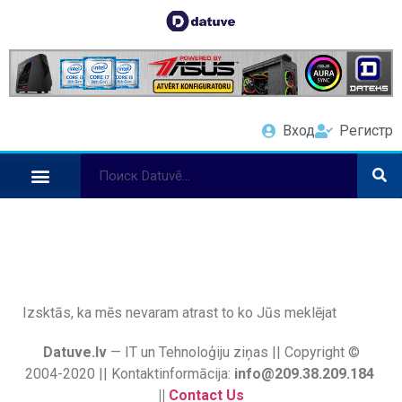
Вход
Регистр
Izsktās, ka mēs nevaram atrast to ko Jūs meklējat
Datuve.lv
— IT un Tehnoloģiju ziņas || Copyright ©
2004-2020 || Kontaktinformācija:
info@209.38.209.184
||
Contact Us