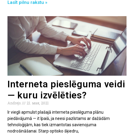
Lasīt pilnu rakstu »
Interneta pieslēguma veidi
— kuru izvēlēties?
Andrejs
21. мая, 2021
Ir viegli apmulst plašajā interneta pieslēguma plānu
piedāvājumā — it īpaši, ja neesi pazīstams ar dažādām
tehnoloģijām, kas tiek izmantotas savienojuma
nodrošināšanai. Starp optisko šķiedru,