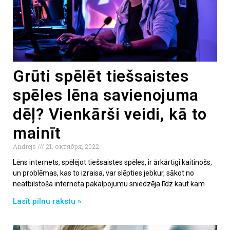
Grūti spēlēt tiešsaistes
spēles lēna savienojuma
dēļ? Vienkārši veidi, kā to
mainīt
Andrejs
21. октября, 2022
Lēns internets, spēlējot tiešsaistes spēles, ir ārkārtīgi kaitinošs,
un problēmas, kas to izraisa, var slēpties jebkur, sākot no
neatbilstoša interneta pakalpojumu sniedzēja līdz kaut kam
Lasīt pilnu rakstu »