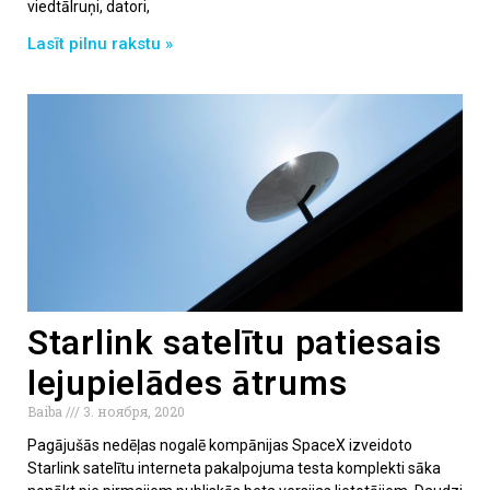
viedtālruņi, datori,
Lasīt pilnu rakstu »
Starlink satelītu patiesais
lejupielādes ātrums
Baiba
3. ноября, 2020
Pagājušās nedēļas nogalē kompānijas SpaceX izveidoto
Starlink satelītu interneta pakalpojuma testa komplekti sāka