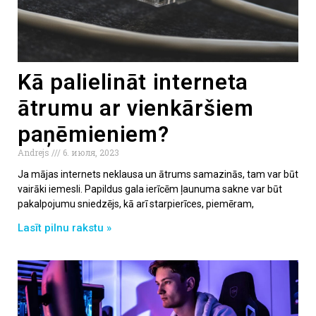
Kā palielināt interneta
ātrumu ar vienkāršiem
paņēmieniem?
Andrejs
6. июля, 2023
Ja mājas internets neklausa un ātrums samazinās, tam var būt
vairāki iemesli. Papildus gala ierīcēm ļaunuma sakne var būt
pakalpojumu sniedzējs, kā arī starpierīces, piemēram,
Lasīt pilnu rakstu »