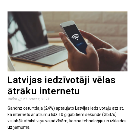
Latvijas iedzīvotāji vēlas
ātrāku internetu
Baiba
27. июля, 2021
Gandrīz ceturtdaļa (24%) aptaujāto Latvijas iedzīvotāju atzīst,
ka internets ar ātrumu līdz 10 gigabitiem sekundē (Gbit/s)
vislabāk atbilst viņu vajadzībām, liecina tehnoloģiju un izklaides
uzņēmuma