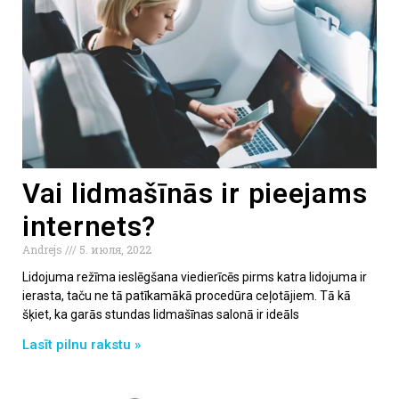
Vai lidmašīnās ir pieejams
internets?
Andrejs
5. июля, 2022
Lidojuma režīma ieslēgšana viedierīcēs pirms katra lidojuma ir
ierasta, taču ne tā patīkamākā procedūra ceļotājiem. Tā kā
šķiet, ka garās stundas lidmašīnas salonā ir ideāls
Lasīt pilnu rakstu »