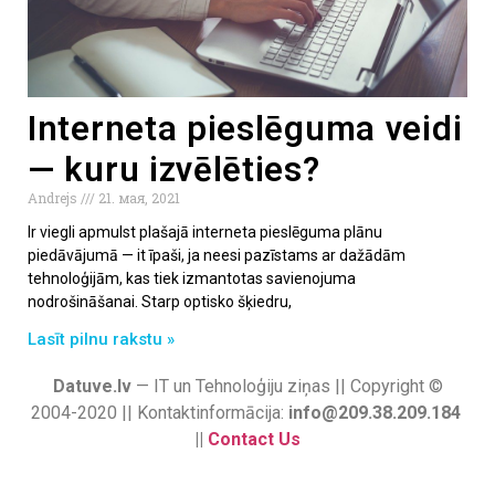
Interneta pieslēguma veidi
— kuru izvēlēties?
Andrejs
21. мая, 2021
Ir viegli apmulst plašajā interneta pieslēguma plānu
piedāvājumā — it īpaši, ja neesi pazīstams ar dažādām
tehnoloģijām, kas tiek izmantotas savienojuma
nodrošināšanai. Starp optisko šķiedru,
Lasīt pilnu rakstu »
Datuve.lv
— IT un Tehnoloģiju ziņas || Copyright ©
2004-2020 || Kontaktinformācija:
info@209.38.209.184
||
Contact Us