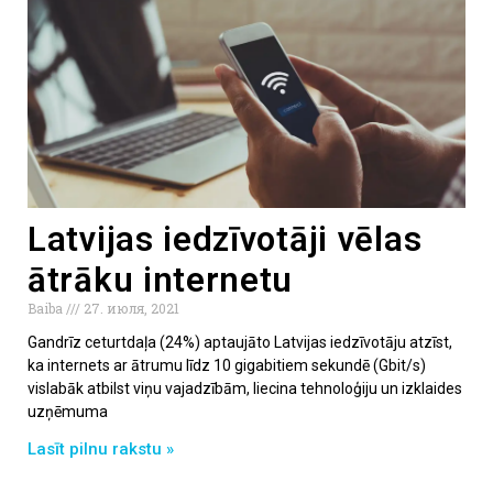
Latvijas iedzīvotāji vēlas
ātrāku internetu
Baiba
27. июля, 2021
Gandrīz ceturtdaļa (24%) aptaujāto Latvijas iedzīvotāju atzīst,
ka internets ar ātrumu līdz 10 gigabitiem sekundē (Gbit/s)
vislabāk atbilst viņu vajadzībām, liecina tehnoloģiju un izklaides
uzņēmuma
Lasīt pilnu rakstu »