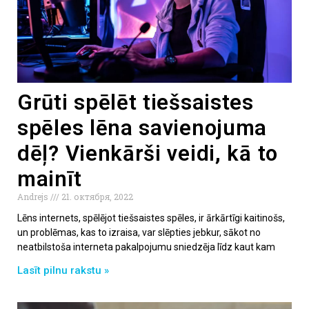
Grūti spēlēt tiešsaistes
spēles lēna savienojuma
dēļ? Vienkārši veidi, kā to
mainīt
Andrejs
21. октября, 2022
Lēns internets, spēlējot tiešsaistes spēles, ir ārkārtīgi kaitinošs,
un problēmas, kas to izraisa, var slēpties jebkur, sākot no
neatbilstoša interneta pakalpojumu sniedzēja līdz kaut kam
Lasīt pilnu rakstu »