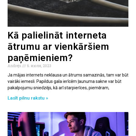
Kā palielināt interneta
ātrumu ar vienkāršiem
paņēmieniem?
Andrejs
6. июля, 2023
Ja mājas internets neklausa un ātrums samazinās, tam var būt
vairāki iemesli. Papildus gala ierīcēm ļaunuma sakne var būt
pakalpojumu sniedzējs, kā arī starpierīces, piemēram,
Lasīt pilnu rakstu »