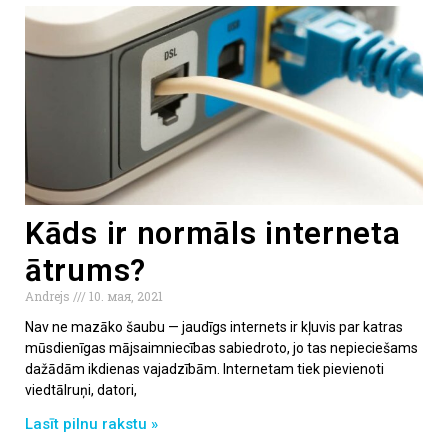
Kāds ir normāls interneta
ātrums?
Andrejs
10. мая, 2021
Nav ne mazāko šaubu — jaudīgs internets ir kļuvis par katras
mūsdienīgas mājsaimniecības sabiedroto, jo tas nepieciešams
dažādām ikdienas vajadzībām. Internetam tiek pievienoti
viedtālruņi, datori,
Lasīt pilnu rakstu »