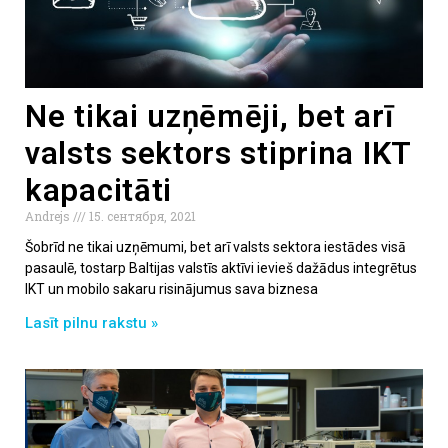
Ne tikai uzņēmēji, bet arī
valsts sektors stiprina IKT
kapacitāti
Andrejs
15. сентября, 2021
Šobrīd ne tikai uzņēmumi, bet arī valsts sektora iestādes visā
pasaulē, tostarp Baltijas valstīs aktīvi ievieš dažādus integrētus
IKT un mobilo sakaru risinājumus sava biznesa
Lasīt pilnu rakstu »