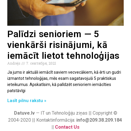
Palīdzi senioriem — 5
vienkārši risinājumi, kā
iemācīt lietot tehnoloģijas
Andrejs
7. сентября, 2021
Ja jums ir aktuāli iemācīt saviem vecvecākiem, kā ērti un gudri
izmantot tehnoloģijas, mēs esam sagatavojuši 5 praktiskus
ieteikumus. Apskatīsim, kā palīdzēt senioriem iemācīties
patstāvīgi
Lasīt pilnu rakstu »
Datuve.lv
— IT un Tehnoloģiju ziņas || Copyright ©
2004-2020 || Kontaktinformācija:
info@209.38.209.184
||
Contact Us